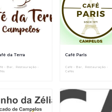
afé da Terra
Café Paris
- Bar, Restauração -
Café - Bar, Restauração -
fés
Cafés