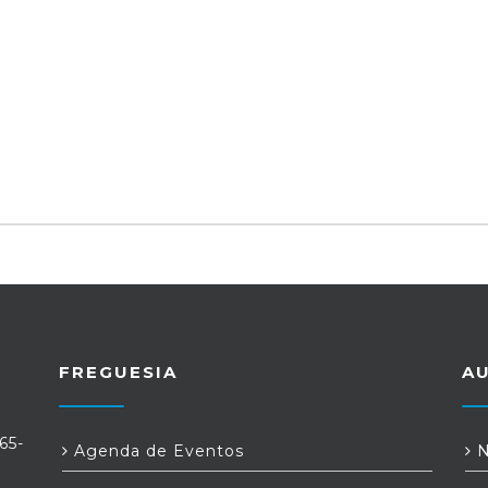
FREGUESIA
A
65-
Agenda de Eventos
N