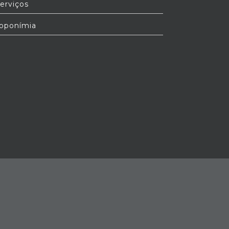
erviços
oponímia