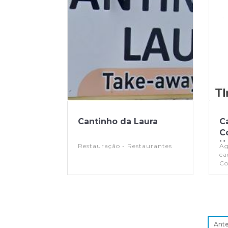
Cantinho da Laura
Ca
C
Ho
Restauração - Restaurantes
Ag
ca
Co
re
au
Ante