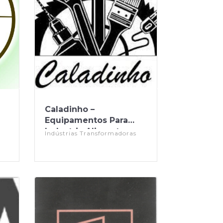
Caladinho –
Equipamentos Para
Industria Alimentar
Indústrias Transformadoras