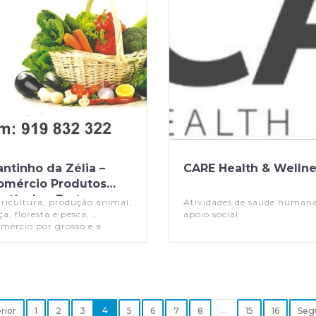
ntinho da Zélia –
CARE Health & Welln
omércio Produtos
rtícolas, Frutas
ricultura, produção animal,
Atividades de saúde humana
ça, floresta e pesca,
apoio social
mércio por grosso e a
talho, reparação de veículos
tomóveis e motociclos
4
...
rior
1
2
3
5
6
7
8
15
16
Seg