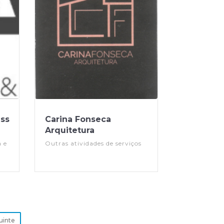
ess
Carina Fonseca
Arquitetura
 e
Outras atividades de serviços
uinte