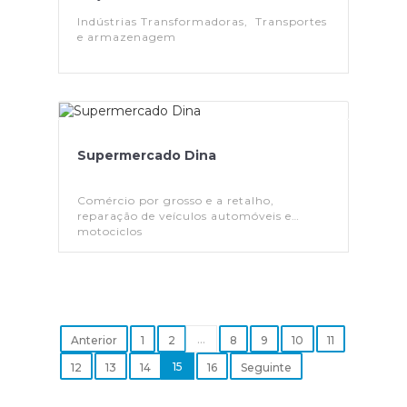
Indústrias Transformadoras, Transportes
e armazenagem
Supermercado Dina
Comércio por grosso e a retalho,
reparação de veículos automóveis e
motociclos
...
Anterior
1
2
8
9
10
11
15
12
13
14
16
Seguinte