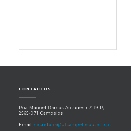
CONTACTOS
Rua Manuel Damas Antunes n.º 19 R,
2565-071 Campelos
Email:
secretaria@ufcampelosouteiro.pt