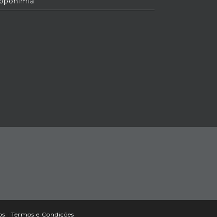
oponímia
os |
Termos e Condições