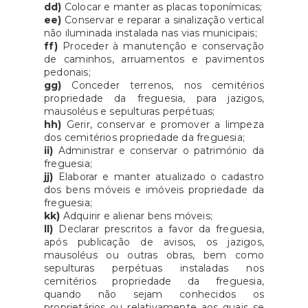
dd)
Colocar e manter as placas toponímicas;
ee)
Conservar e reparar a sinalização vertical
não iluminada instalada nas vias municipais;
ff)
Proceder à manutenção e conservação
de caminhos, arruamentos e pavimentos
pedonais;
gg)
Conceder terrenos, nos cemitérios
propriedade da freguesia, para jazigos,
mausoléus e sepulturas perpétuas;
hh)
Gerir, conservar e promover a limpeza
dos cemitérios propriedade da freguesia;
ii)
Administrar e conservar o património da
freguesia;
jj)
Elaborar e manter atualizado o cadastro
dos bens móveis e imóveis propriedade da
freguesia;
kk)
Adquirir e alienar bens móveis;
ll)
Declarar prescritos a favor da freguesia,
após publicação de avisos, os jazigos,
mausoléus ou outras obras, bem como
sepulturas perpétuas instaladas nos
cemitérios propriedade da freguesia,
quando não sejam conhecidos os
proprietários ou relativamente aos quais se