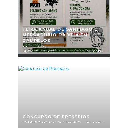
FEIRA ANUAL DE SANTIAGO E
MERCADINHO DA VILA EM
CAMPELOS
25-JUL-2026
08:00h - 18:00h
Ler mais ...
CONCURSO DE PRESÉPIOS
12-DEZ-2025 até 25-DEZ-2025
Ler mais ...