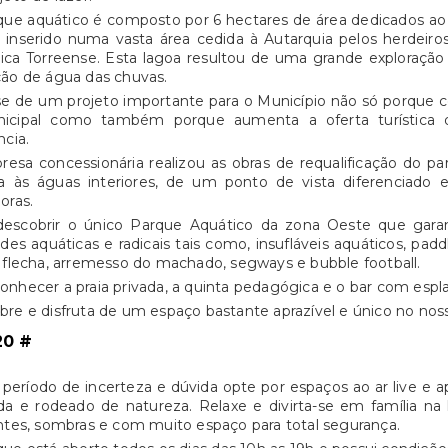
ue aquático é composto por 6 hectares de área dedicados ao 
 inserido numa vasta área cedida à Autarquia pelos herdeiro
ica Torreense. Esta lagoa resultou de uma grande exploração
ão de água das chuvas.
se de um projeto importante para o Município não só porque c
icipal como também porque aumenta a oferta turística 
ncia.
esa concessionária realizou as obras de requalificação do pa
va às águas interiores, de um ponto de vista diferenciado 
oras.
escobrir o único Parque Aquático da zona Oeste que gara
ades aquáticas e radicais tais como, insufláveis aquáticos, paddl
 flecha, arremesso do machado, segways e bubble football.
nhecer a praia privada, a quinta pedagógica e o bar com espl
re e disfruta de um espaço bastante aprazível e único no nos
20 #
período de incerteza e dúvida opte por espaços ao ar live e a
a e rodeado de natureza. Relaxe e divirta-se em família na 
ntes, sombras e com muito espaço para total segurança.