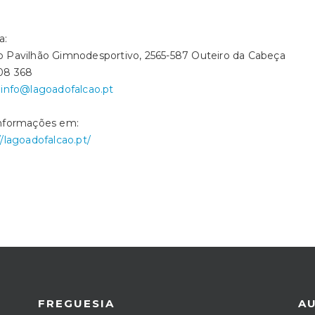
a:
 Pavilhão Gimnodesportivo, 2565-587 Outeiro da Cabeça
08 368
 info@lagoadofalcao.pt
informações em:
//lagoadofalcao.pt/
FREGUESIA
A