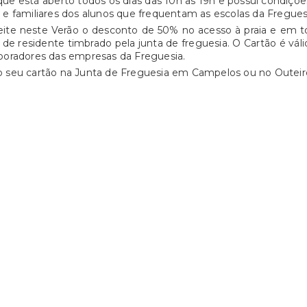
ue está aberto todos os dias das 10h as 19h e possui condições
 e familiares dos alunos que frequentam as escolas da Fregue
ite neste Verão o desconto de 50% no acesso à praia e em t
 de residente timbrado pela junta de freguesia. O Cartão é válid
boradores das empresas da Freguesia.
o seu cartão na Junta de Freguesia em Campelos ou no Outeir