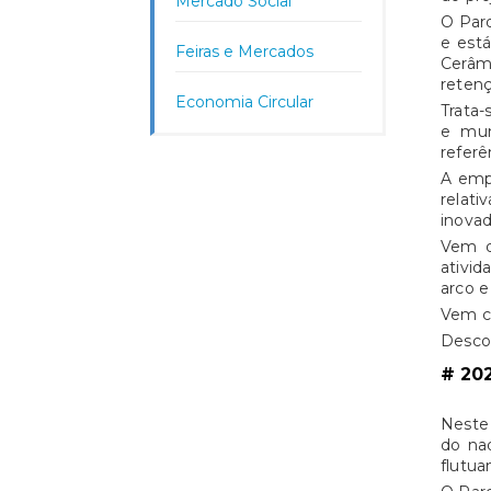
Mercado Social
O Parq
e está
Feiras e Mercados
Cerâm
retenç
Economia Circular
Trata-
e mun
referê
A empr
relati
inovad
Vem d
ativid
arco e
Vem co
Descob
# 20
Neste 
do nad
flutua