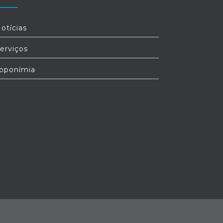
otícias
erviços
oponímia