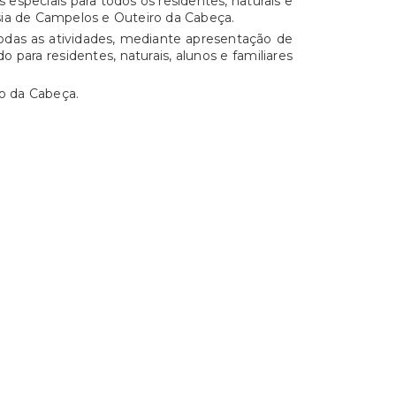
 especiais para todos os residentes, naturais e
sia de Campelos e Outeiro da Cabeça.
odas as atividades, mediante apresentação de
o para residentes, naturais, alunos e familiares
o da Cabeça.