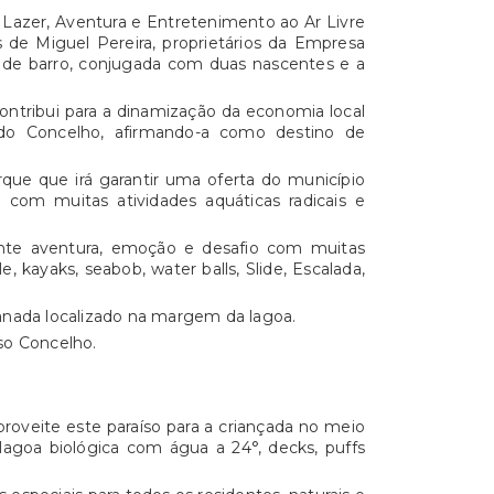
Lazer, Aventura e Entretenimento ao Ar Livre
s de Miguel Pereira, proprietários da Empresa
 de barro, conjugada com duas nascentes e a
ontribui para a dinamização da economia local
do Concelho, afirmando-a como destino de
rque que irá garantir uma oferta do município
e com muitas atividades aquáticas radicais e
nte aventura, emoção e desafio com muitas
e, kayaks, seabob, water balls, Slide, Escalada,
anada localizado na margem da lagoa.
so Concelho.
proveite este paraíso para a criançada no meio
lagoa biológica com água a 24°, decks, puffs