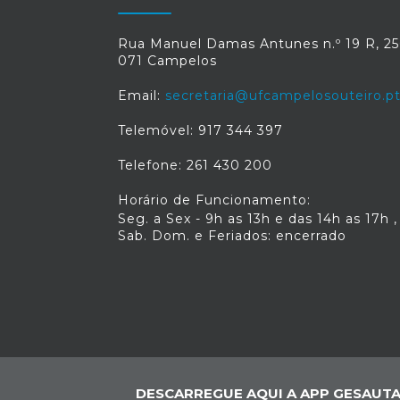
Rua Manuel Damas Antunes n.º 19 R, 25
071 Campelos
Email:
secretaria@ufcampelosouteiro.p
Telemóvel: 917 344 397
Telefone: 261 430 200
Horário de Funcionamento:
Seg. a Sex - 9h as 13h e das 14h as 17h ,
Sab. Dom. e Feriados: encerrado
DESCARREGUE AQUI A APP GESAUTA