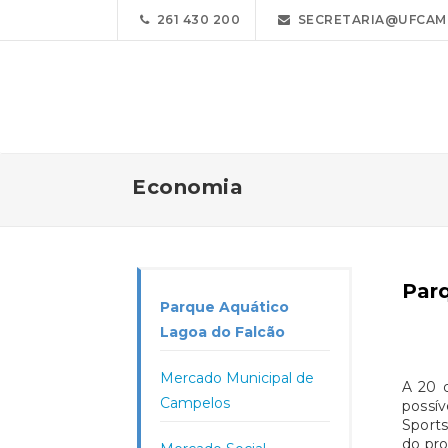
261 430 200
SECRETARIA@UFCAM
Economia
Par
Parque Aquático
Lagoa do Falcão
Mercado Municipal de
A 20 
Campelos
possív
Sports
do pro