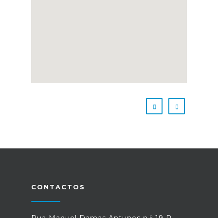
CONTACTOS
Rua Manuel Damas Antunes n.º 19 R,