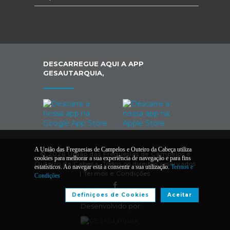
DESCARREGUE AQUI A APP
GESAUTARQUIA,
A União das Freguesias de Campelos e Outeiro da Cabeça utiliza
© 2026 União das Freguesias de Campelos e
cookies para melhorar a sua experiência de navegação e para fins
Outeiro da Cabeça. Todos os direitos reservados
estatísticos. Ao navegar está a consentir a sua utilização.
Termos e
|
Termos e Condições
Condições
Definiçoes de Cookies
Aceitar
Desenvolvido por: