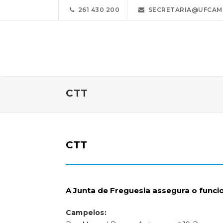
261 430 200
SECRETARIA@UFCAM
CTT
CTT
A Junta de Freguesia assegura o func
Campelos: