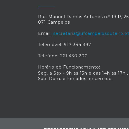
Rua Manuel Damas Antunes n.º 19 R, 25
071 Campelos
Email:
secretaria@ufcampelosouteiro.p
Telemóvel: 917 344 397
Telefone: 261 430 200
Horário de Funcionamento:
Seg. a Sex - 9h as 13h e das 14h as 17h ,
Sab. Dom. e Feriados: encerrado