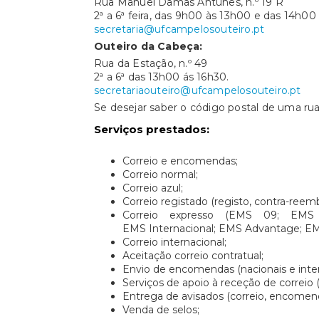
Rua Manuel Damas Antunes, n.º 19 R
2ª a 6ª feira, das 9h00 às 13h00 e das 14h00
secretaria@ufcampelosouteiro.pt
Outeiro da Cabeça:
Rua da Estação, n.º 49
2ª a 6ª das 13h00 ás 16h30.
secretariaouteiro@ufcampelosouteiro.pt
Se desejar saber o código postal de uma rua
Serviços prestados:
Correio e encomendas;
Correio normal;
Correio azul;
Correio registado (registo, contra-reemb
Correio expresso (EMS 09; EM
EMS Internacional; EMS Advantage; EM
Correio internacional;
Aceitação correio contratual;
Envio de encomendas (nacionais e inter
Serviços de apoio à receção de correio 
Entrega de avisados (correio, encomend
Venda de selos;