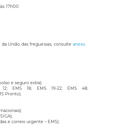
 às 17h00
 da União das freguesias, consulte
anexo
.
olso e seguro extra);
S 12; EMS 18; EMS 19-22; EMS 48;
S Pronto);
nacionais);
(SIGA);
as e correio urgente – EMS);