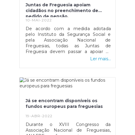
disponível
Juntas de Freguesia apoiam
em: https://www.dinheirovivo.pt/financas-
cidadãos no preenchimento de
pessoais/quando-vou-receber-o-
pedido de pensão.
reembolso-do-irs-14854316.html
10-MAI-2022
De acordo com a medida adotada
pelo Instituto da Segurança Social e
pela Associação Nacional de
Freguesias, todas as Juntas de
Freguesia devem passar a apoiar os
seus cidadãos no preenchimento do
Ler mais...
pedido de pensão online a partir da
Segurança Social Direta, garantido uma
maior proximidade e um maior
acompanhamento a que mais
precisa.Na opinião de Jorge Veloso,
presidente da Associação Nacional de
Freguesias (ANAFRE), "As freguesias,
Já se encontram disponíveis os
como entidade mais próxima dos
fundos europeus para freguesias
cidadãos, devem e podem executar
este serviço que consideramos
19-ABR-2022
imprescindível para que os cidadãos se
Durante o XVIII Congresso da
possam sentir cada vez melhor e ter
Associação Nacional de Freguesias,
alguém que os ligue ao Estado”.Fonte: