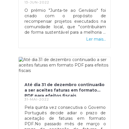
13-JUN-2022
O prémio "Junta-te ao Gervásio" foi
criado com o propósito de
recompensar projetos executados na
comunidade local, que "contribuíram
de forma sustentável para a melhoria e
separação das embalagens para
Ler mais...
reciclagem".O respetivo prémio
engloba três tipos de categorias
diferentes, sendo elas Entidades de
Proximidade, Cidadania Social e por fim
Juntas de Freguesia.Estas últimas
demonstram uma elevada importância
relativamente ao processo de
sensibilização da comunidade local para
Até dia 31 de dezembro continuarão
a temática em questão, de forma a
a ser aceites faturas em formato
motivar os mesmos a participar na
PDF para efeitos fiscais
iniciativa. A Junta de Freguesia com o
31-MAI-2022
melhor projeto receberá como prémio
Pela quinta vez consecutiva o Governo
uma escultura elaborada com materiais
Português decide adiar o prazo de
totalmente reciclados para a localidade,
aceitação de faturas em formato
mas também nove menções honrosas
PDF.No passado mês de março o
para distribuir pelos projetos que