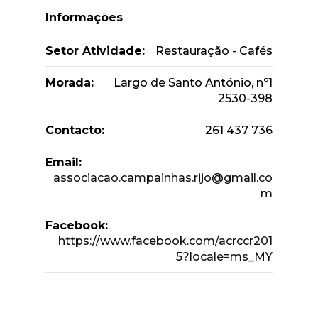
Informações
Setor Atividade:
Restauração - Cafés
Morada:
Largo de Santo António, nº1
2530-398
Contacto:
261 437 736
Email:
associacao.campainhas.rijo@gmail.co
m
Facebook:
https://www.facebook.com/acrccr201
5?locale=ms_MY